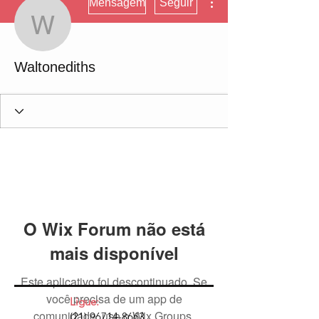
Mensagem
Seguir
Waltonediths
Waltonediths
O Wix Forum não está
mais disponível
Este aplicativo foi descontinuado. Se
você precisa de um app de
Ligue:
comunidade, use o Wix Groups.
(21) 96714-8663