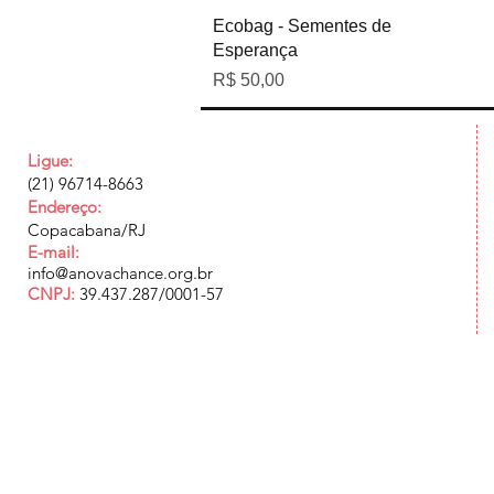
Visualização rápida
Ecobag - Sementes de
Esperança
Preço
R$ 50,00
Ligue:
(21) 96714-8663
Endereço:
Copacabana/RJ
E-mail:
info@anovachance.org.br
CNPJ:
39.437.287/0001-57