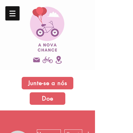
Junte-se a nós
Doe
Mais ações