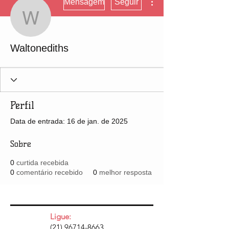
Mensagem
Seguir
Waltonediths
Waltonediths
Perfil
Data de entrada: 16 de jan. de 2025
Sobre
0
curtida recebida
0
comentário recebido
0
melhor resposta
Ligue:
(21) 96714-8663