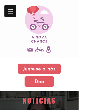
Junte-se a nós
Doe
NOTÍCIAS