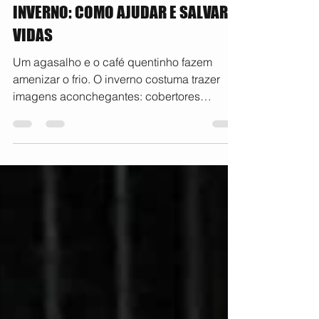
A NOVA CHANCE PROJETO SOCIAL
19 de mai.
2 min de leitura
PESSOAS EM SITUAÇÃO DE RUA NO
INVERNO: COMO AJUDAR E SALVAR
VIDAS
Um agasalho e o café quentinho fazem
amenizar o frio. O inverno costuma trazer
imagens aconchegantes: cobertores
quentinhos, café quente, casacos e a
sensação de estar protegido dentro de
casa. Mas, para milhares de pessoas em
situação de rua, essa estação representa
exatamente o contrário: noites mais longas,
frio intenso e a luta diária para sobreviver.
Pessoas em situação de rua no inverno
dormindo sobre papelão e cobertas com
sacos plásticos durante noite fria. Enquanto