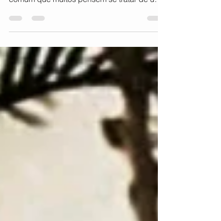
vemos uma pessoa vivendo nas ruas, é
comum que muitos pensem se tratar de uma
escolha individual ou de um problema
recente. No entanto, a existência de
pessoas sem moradia acompanha a história
da humanidade há séculos e está
diretamente relacionada às transformações
econômicas, sociais e políticas das
sociedades. Compreender a origem da
população em situação de rua é
fundamental para superar preconceitos e
construir respostas mais humanas e ef