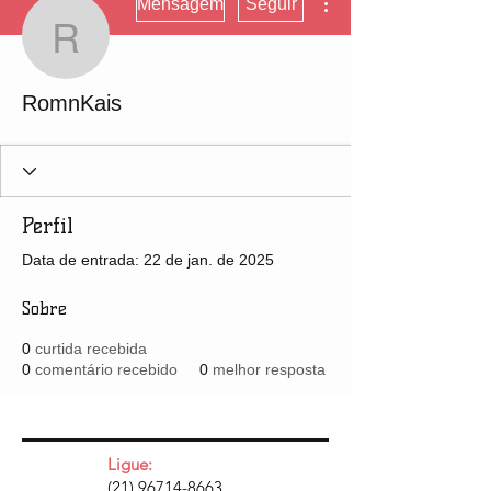
Mensagem
Seguir
RomnKais
RomnKais
Perfil
Data de entrada: 22 de jan. de 2025
Sobre
0
curtida recebida
0
comentário recebido
0
melhor resposta
Ligue:
(21) 96714-8663