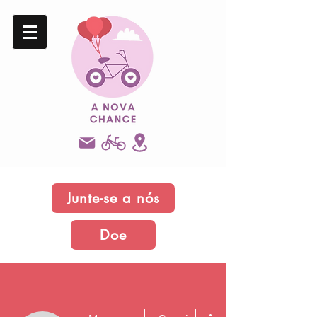
Junte-se a nós
Doe
Mais ações