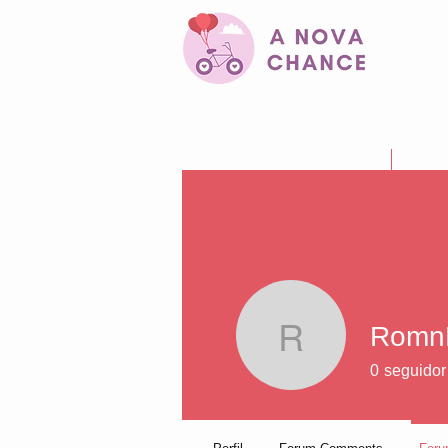
Início
Quem
Romn
RomnKai
0
seguidor