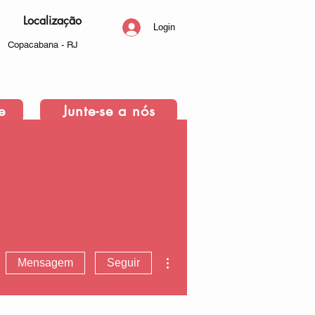
Localização
Login
Copacabana - RJ
e
Junte-se a nós
Mais ações
Mensagem
Seguir