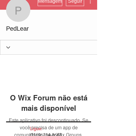
Mensagem
Seguir
PedLear
PedLear
O Wix Forum não está
mais disponível
Este aplicativo foi descontinuado. Se
você precisa de um app de
Ligue:
comunidade, use o Wix Groups.
(21) 96714-8663