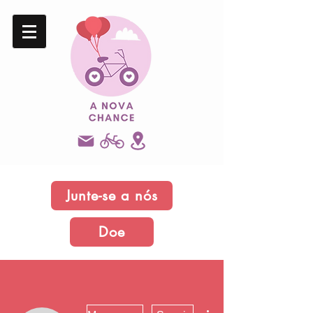
Junte-se a nós
Doe
Mais ações