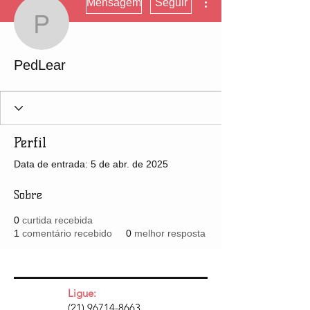
Mensagem
Seguir
PedLear
PedLear
Perfil
Data de entrada: 5 de abr. de 2025
Sobre
0
curtida recebida
1
comentário recebido
0
melhor resposta
Ligue:
(21) 96714-8663