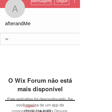
Mensagem
Seguir
afterandMe
afterandMe
O Wix Forum não está
mais disponível
Este aplicativo foi descontinuado. Se
você precisa de um app de
Ligue:
comunidade, use o Wix Groups.
(21) 96714-8663