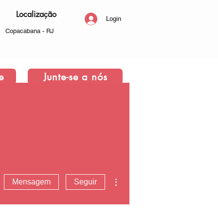
Localização
Login
Copacabana - RJ
e
Junte-se a nós
Mais ações
Mensagem
Seguir