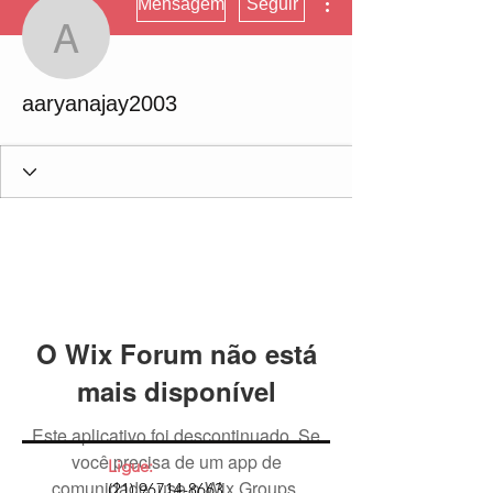
Mensagem
Seguir
aaryanajay2003
aaryanajay2003
O Wix Forum não está
mais disponível
Este aplicativo foi descontinuado. Se
você precisa de um app de
Ligue:
comunidade, use o Wix Groups.
(21) 96714-8663