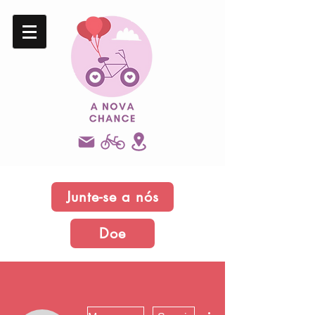
Junte-se a nós
Doe
Mais ações