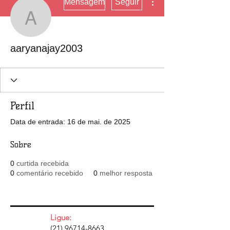
Mensagem
Seguir
aaryanajay2003
aaryanajay2003
Perfil
Data de entrada: 16 de mai. de 2025
Sobre
0
curtida recebida
0
comentário recebido
0
melhor resposta
Ligue:
(21) 96714-8663