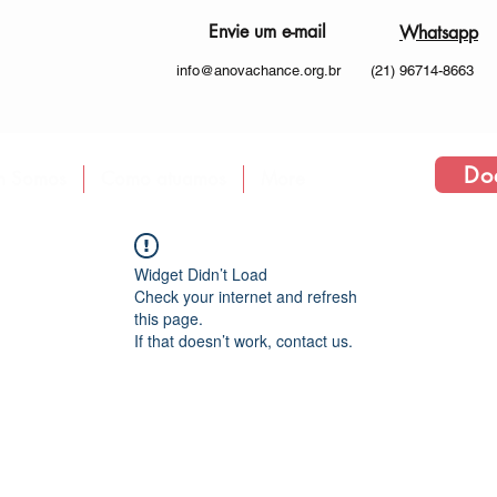
Envie um e-mail
Whatsapp
info@anovachance.org.br
(21) 96714-8663
Do
 Somos
Como atuamos
More
Widget Didn’t Load
Check your internet and refresh
this page.
If that doesn’t work, contact us.