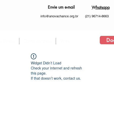
Envie um e-mail
Whatsapp
info@anovachance.org.br
(21) 96714-8663
Do
 Somos
Como atuamos
More
Widget Didn’t Load
Check your internet and refresh
this page.
If that doesn’t work, contact us.