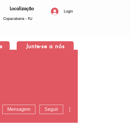
Localização
Login
Copacabana - RJ
e
Junte-se a nós
Mais ações
Mensagem
Seguir