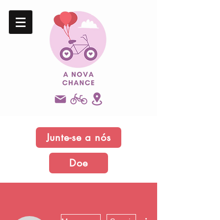
Junte-se a nós
Doe
Mais ações