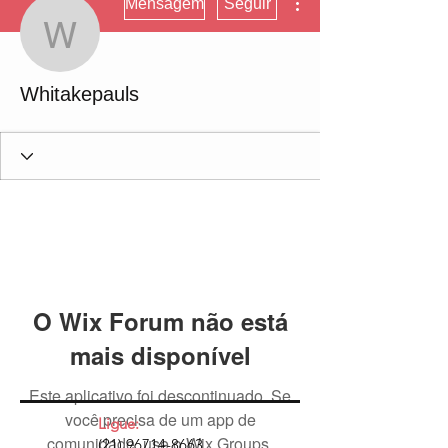
Mensagem
Seguir
Whitakepauls
Whitakepauls
O Wix Forum não está
mais disponível
Este aplicativo foi descontinuado. Se
você precisa de um app de
Ligue:
comunidade, use o Wix Groups.
(21) 96714-8663