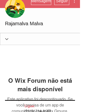
Mensagem
Seguir
Rajamalva Malva
O Wix Forum não está
mais disponível
Este aplicativo foi descontinuado. Se
você precisa de um app de
Ligue:
comunidade, use o Wix Groups.
(21) 96714-8663