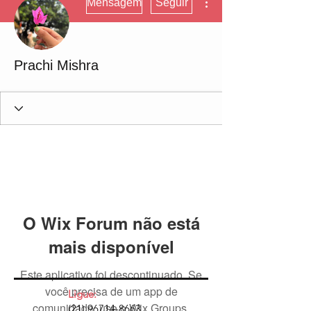
Mensagem
Seguir
Prachi Mishra
O Wix Forum não está
mais disponível
Este aplicativo foi descontinuado. Se
você precisa de um app de
Ligue:
comunidade, use o Wix Groups.
(21) 96714-8663