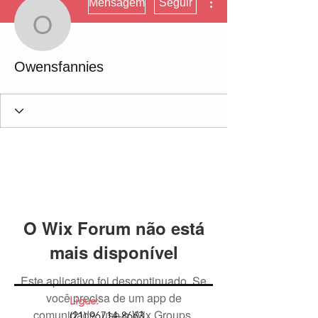
Mensagem
Seguir
Owensfannies
Owensfannies
O Wix Forum não está
mais disponível
Este aplicativo foi descontinuado. Se
você precisa de um app de
Ligue:
comunidade, use o Wix Groups.
(21) 96714-8663