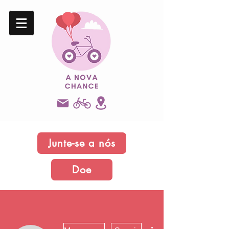
Junte-se a nós
Doe
Mais ações