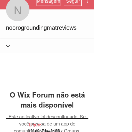
Mensagem
Seguir
noorogroundingmatrevi
noorogroundingmatreviews
O Wix Forum não está
mais disponível
Este aplicativo foi descontinuado. Se
você precisa de um app de
Ligue:
comunidade, use o Wix Groups.
(21) 96714-8663