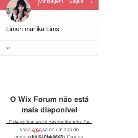
Mensagem
Seguir
Limon manika Lims
O Wix Forum não está
mais disponível
Este aplicativo foi descontinuado. Se
você precisa de um app de
Ligue:
comunidade, use o Wix Groups.
(21) 96714-8663