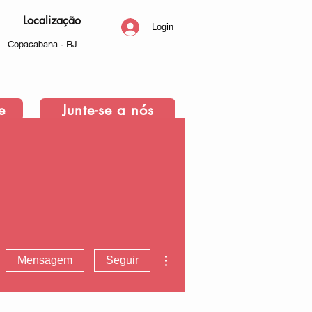
Localização
Login
Copacabana - RJ
e
Junte-se a nós
Mais ações
Mensagem
Seguir