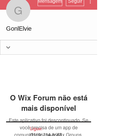
Mensagem
Seguir
GonlElvie
GonlElvie
O Wix Forum não está
mais disponível
Este aplicativo foi descontinuado. Se
você precisa de um app de
Ligue:
comunidade, use o Wix Groups.
(21) 96714-8663