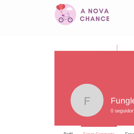
Início
Quem
Fungl
Fungle02
0
seguidor