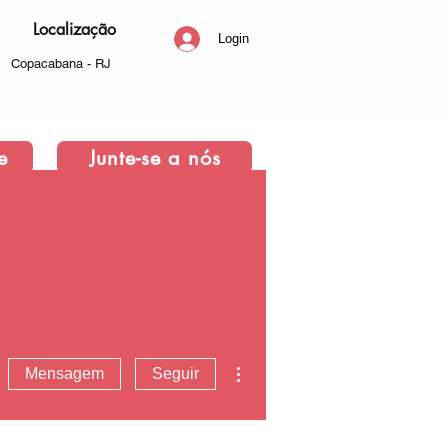
Localização
Login
Copacabana - RJ
e
Junte-se a nós
Mais ações
Mensagem
Seguir