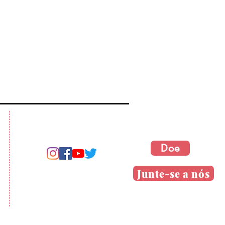
Doe
Junte-se a nós