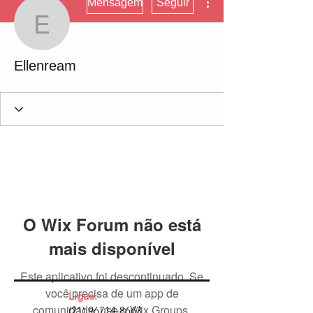
Mensagem
Seguir
Ellenream
Ellenream
O Wix Forum não está
mais disponível
Este aplicativo foi descontinuado. Se
você precisa de um app de
Ligue:
comunidade, use o Wix Groups.
(21) 96714-8663