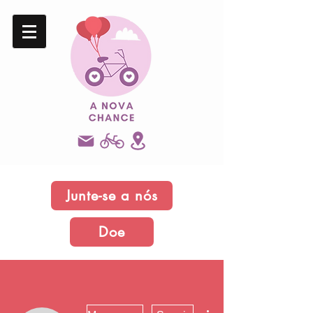
Junte-se a nós
Doe
Mais ações