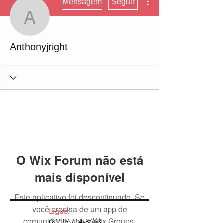
Mensagem
Seguir
Anthonyjright
Anthonyjright
O Wix Forum não está
mais disponível
Este aplicativo foi descontinuado. Se
você precisa de um app de
Ligue:
comunidade, use o Wix Groups.
(21) 96714-8663