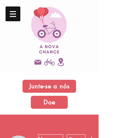
Junte-se a nós
Doe
Mais ações