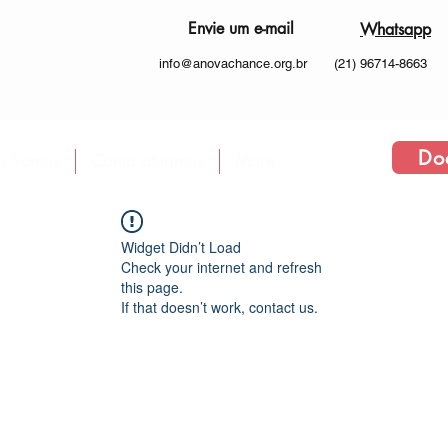
Envie um e-mail
Whatsapp
info@anovachance.org.br
(21) 96714-8663
Do
 Somos
Como atuamos
More
Widget Didn’t Load
Check your internet and refresh
this page.
If that doesn’t work, contact us.