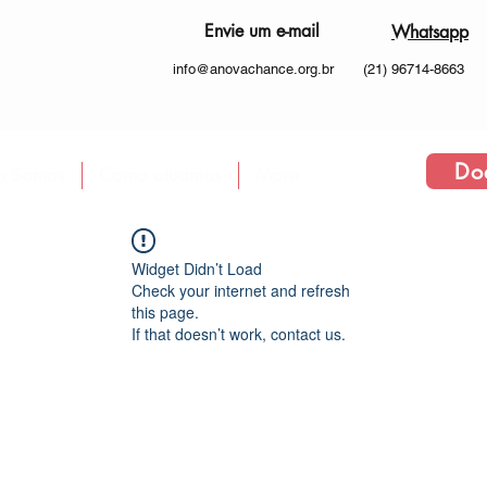
Envie um e-mail
Whatsapp
info@anovachance.org.br
(21) 96714-8663
Do
 Somos
Como atuamos
More
Widget Didn’t Load
Check your internet and refresh
this page.
If that doesn’t work, contact us.