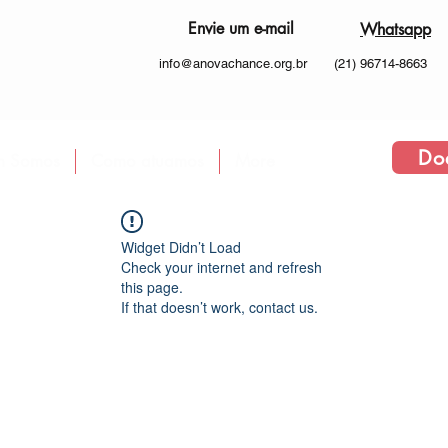
Envie um e-mail
Whatsapp
info@anovachance.org.br
(21) 96714-8663
Do
 Somos
Como atuamos
More
Widget Didn’t Load
Check your internet and refresh
this page.
If that doesn’t work, contact us.