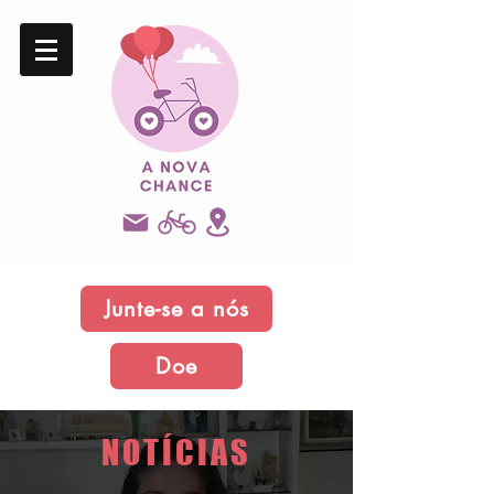
Junte-se a nós
Doe
NOTÍCIAS