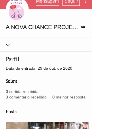
Mensagem
Seguir
Administrador
A NOVA CHANCE PROJETO SOCIAL
Perfil
Data de entrada: 29 de out. de 2020
Sobre
0
curtida recebida
0
comentário recebido
0
melhor resposta
Posts