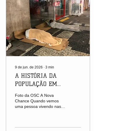
9 de jun. de 2026
∙
3
min
A HISTÓRIA DA
POPULAÇÃO EM
SITUAÇÃO DE RUA: UMA
Foto da OSC A Nova
CONSTRUÇÃO SOCIAL
Chance Quando vemos
uma pessoa vivendo nas
QUE ATRAVESSA
ruas, é comum que muitos
SÉCULOS
pensem se tratar de uma
escolha individual ou de
um problema recente. No