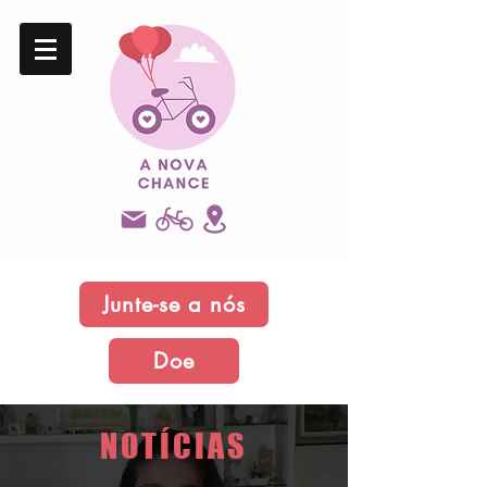
Junte-se a nós
Doe
NOTÍCIAS