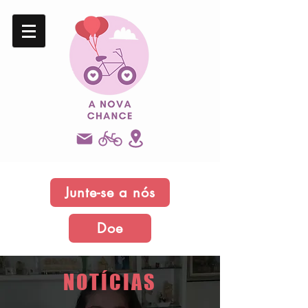
Junte-se a nós
Doe
NOTÍCIAS