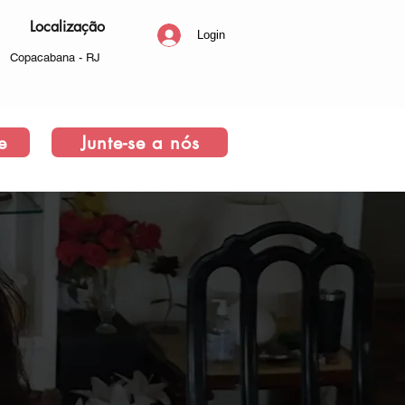
Localização
Login
Copacabana - RJ
e
Junte-se a nós