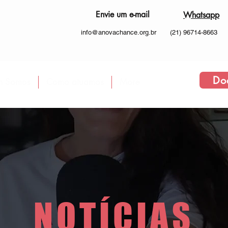
Envie um e-mail
Whatsapp
info@anovachance.org.br
(21) 96714-8663
Do
 Somos
Como atuamos
More
NOTÍCIAS