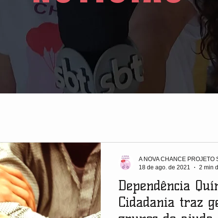
A NOVA CHANCE PROJETO 
18 de ago. de 2021
2 min d
Dependência Quí
Cidadania traz g