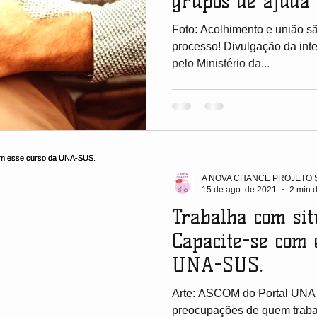
grupos de ajuda
Foto: Acolhimento e união s
processo! Divulgação da inter
pelo Ministério da...
A NOVA CHANCE PROJETO 
15 de ago. de 2021
2 min d
Trabalha com sit
Capacite-se com 
UNA-SUS.
Arte: ASCOM do Portal UNA
preocupações de quem trab