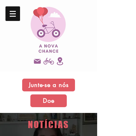
Junte-se a nós
Doe
NOTÍCIAS