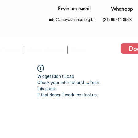
Envie um e-mail
Whatsapp
info@anovachance.org.br
(21) 96714-8663
Do
 Somos
Como atuamos
More
Widget Didn’t Load
Check your internet and refresh
this page.
If that doesn’t work, contact us.