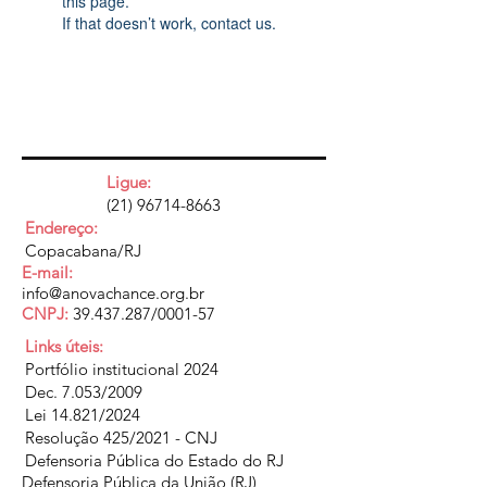
this page.
If that doesn’t work, contact us.
Ligue:
(21) 96714-8663
Endereço:
Copacabana/RJ
E-mail:
info@anovachance.org.br
CNPJ:
39.437.287
/0001-57
Links úteis:
Portfólio institucional 2024
Dec. 7.053/2009
Lei 14.821/2024
Resolução 425/2021 - CNJ
Defensoria Pública do Estado do RJ
Defensoria Pública da União (RJ)