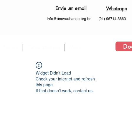
Envie um e-mail
Whatsapp
info@anovachance.org.br
(21) 96714-8663
Do
 Somos
Como atuamos
More
Widget Didn’t Load
Check your internet and refresh
this page.
If that doesn’t work, contact us.