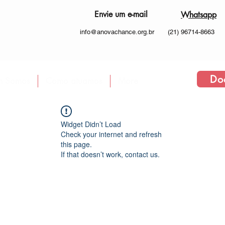
Envie um e-mail
Whatsapp
info@anovachance.org.br
(21) 96714-8663
Do
 Somos
Como atuamos
More
Widget Didn’t Load
Check your internet and refresh
this page.
If that doesn’t work, contact us.