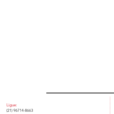
Ligue:
(21) 96714-8663