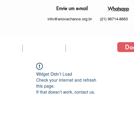
Envie um e-mail
Whatsapp
info@anovachance.org.br
(21) 96714-8663
Do
 Somos
Como atuamos
More
Widget Didn’t Load
Check your internet and refresh
this page.
If that doesn’t work, contact us.