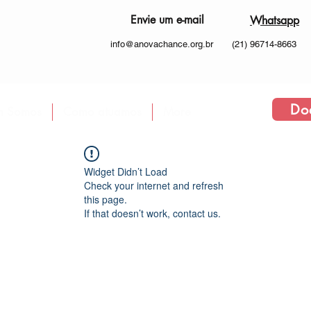
Envie um e-mail
Whatsapp
info@anovachance.org.br
(21) 96714-8663
Do
 Somos
Como atuamos
More
Widget Didn’t Load
Check your internet and refresh
this page.
If that doesn’t work, contact us.