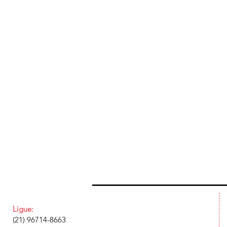
Ligue:
(21) 96714-8663