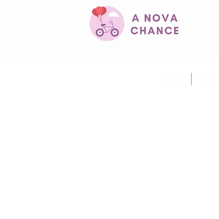
Início
Quem