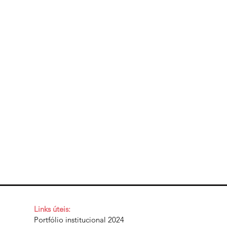
Links úteis:
Portfólio institucional 2024