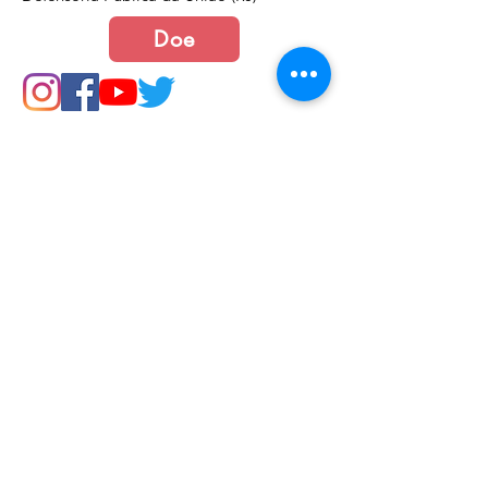
Doe
Junte-se a nós
Política de Cookies e Privacidade​​​