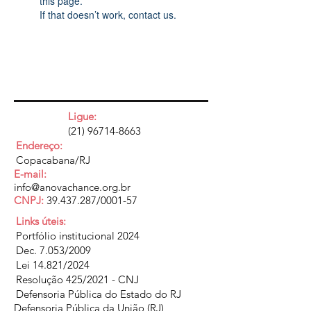
this page.
If that doesn’t work, contact us.
Ligue:
(21) 96714-8663
Endereço:
Copacabana/RJ
E-mail:
info@anovachance.org.br
CNPJ:
39.437.287
/0001-57
Links úteis:
Portfólio institucional 2024
Dec. 7.053/2009
Lei 14.821/2024
Resolução 425/2021 - CNJ
Defensoria Pública do Estado do RJ
Defensoria Pública da União (RJ)