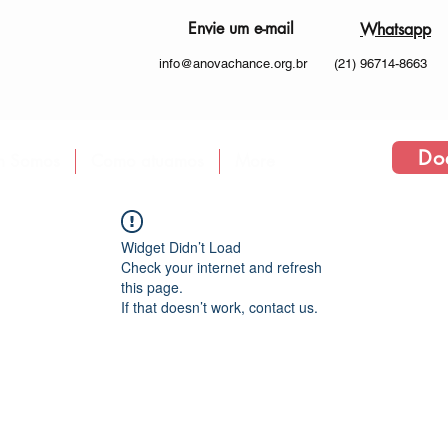
Envie um e-mail
Whatsapp
info@anovachance.org.br
(21) 96714-8663
Do
 Somos
Como atuamos
More
Widget Didn’t Load
Check your internet and refresh
this page.
If that doesn’t work, contact us.