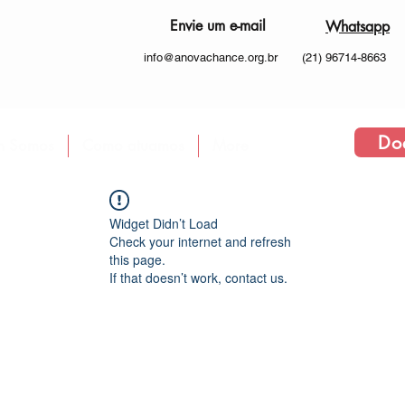
Envie um e-mail
Whatsapp
info@anovachance.org.br
(21) 96714-8663
Do
 Somos
Como atuamos
More
Widget Didn’t Load
Check your internet and refresh
this page.
If that doesn’t work, contact us.