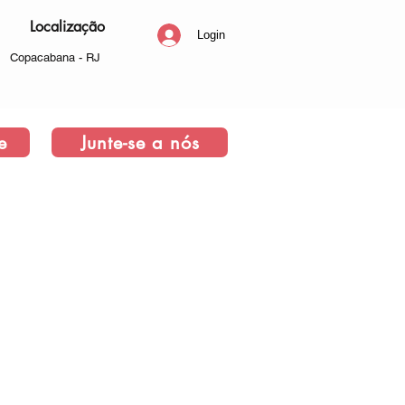
Localização
Login
Copacabana - RJ
e
Junte-se a nós