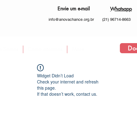
Envie um e-mail
Whatsapp
info@anovachance.org.br
(21) 96714-8663
Do
 Somos
Como atuamos
More
Widget Didn’t Load
Check your internet and refresh
this page.
If that doesn’t work, contact us.