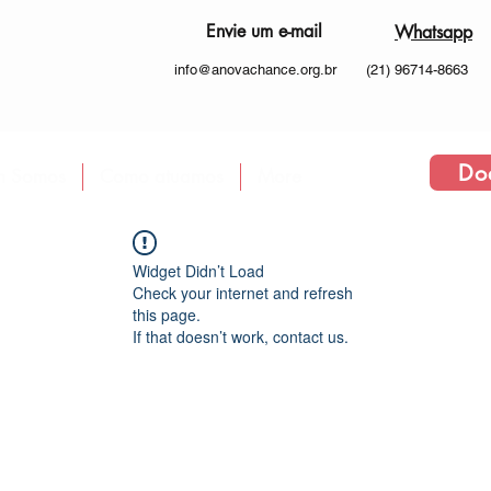
Envie um e-mail
Whatsapp
info@anovachance.org.br
(21) 96714-8663
Do
 Somos
Como atuamos
More
Widget Didn’t Load
Check your internet and refresh
this page.
If that doesn’t work, contact us.