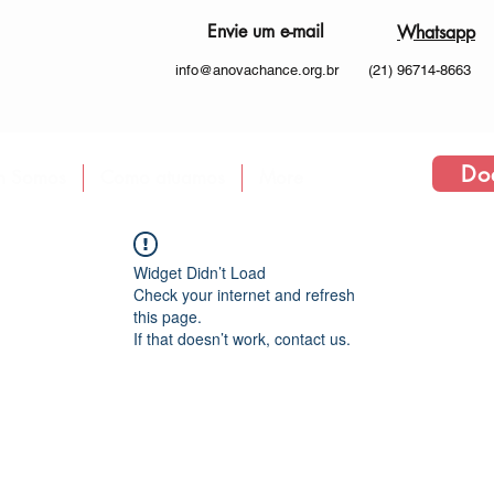
Envie um e-mail
Whatsapp
info@anovachance.org.br
(21) 96714-8663
Do
 Somos
Como atuamos
More
Widget Didn’t Load
Check your internet and refresh
this page.
If that doesn’t work, contact us.