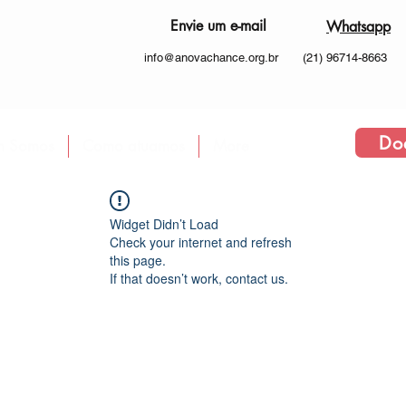
Envie um e-mail
Whatsapp
info@anovachance.org.br
(21) 96714-8663
Do
 Somos
Como atuamos
More
Widget Didn’t Load
Check your internet and refresh
this page.
If that doesn’t work, contact us.