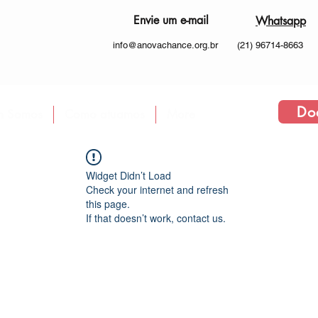
Envie um e-mail
Whatsapp
info@anovachance.org.br
(21) 96714-8663
Do
 Somos
Como atuamos
More
Widget Didn’t Load
Check your internet and refresh
this page.
If that doesn’t work, contact us.